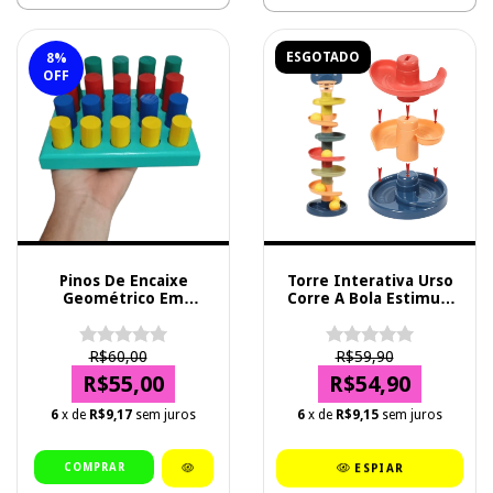
ESGOTADO
8
%
OFF
Pinos De Encaixe
Torre Interativa Urso
Geométrico Em
Corre A Bola Estimula
Madeira Educativo
Visão Tato 45cm
Woodtoys
R$60,00
R$59,90
R$55,00
R$54,90
6
x de
R$9,17
sem juros
6
x de
R$9,15
sem juros
ESPIAR