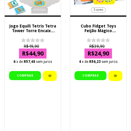
3 cores
Jogo Equili Tetris Tetra
Cubo Fidget Toys
Tower Torre Encaixe
Feijão Mágico
Caiu Perdeu
Brinquedos Girando
Quadrado
Descompressão
R$49,90
R$39,90
R$44,90
R$24,90
6
x de
R$7,48
sem juros
4
x de
R$6,23
sem juros
COMPRAR