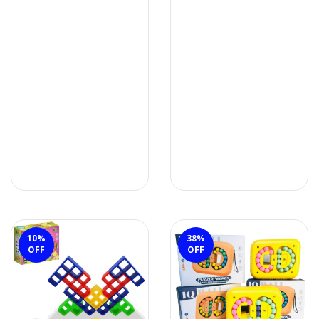
10
%
38
%
OFF
OFF