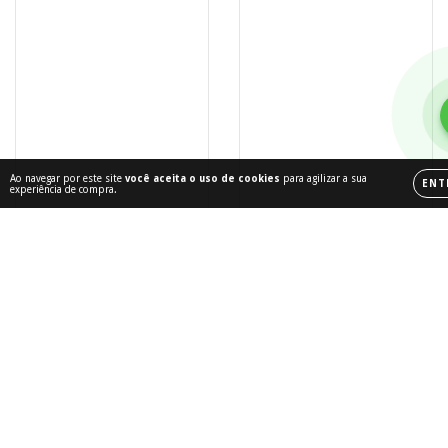
Ao navegar por este site
você aceita o uso de cookies
para agilizar a sua
ENT
experiência de compra.