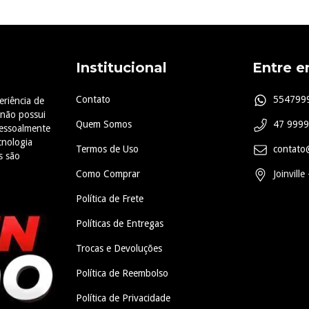
Institucional
Entre e
Contato
554799
eriência de
 não possui
Quem Somos
47 999
pessoalmente
cnologia
Termos de Uso
contato
s são
Como Comprar
Joinville
Política de Frete
Políticas de Entregas
Trocas e Devoluções
Política de Reembolso
Política de Privacidade