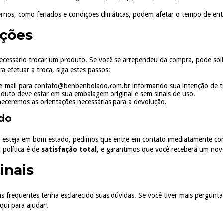
ernos, como feriados e condições climáticas, podem afetar o tempo de ent
uções
ecessário trocar um produto. Se você se arrependeu da compra, pode sol
 efetuar a troca, siga estes passos:
e-mail para
contato@benbenbolado.com.br
informando sua intenção de t
oduto deve estar em sua embalagem original e sem sinais de uso.
neceremos as orientações necessárias para a devolução.
do
esteja em bom estado, pedimos que entre em contato imediatamente com
 política é de
satisfação total
, e garantimos que você receberá um nov
inais
frequentes tenha esclarecido suas dúvidas. Se você tiver mais perguntas 
qui para ajudar!