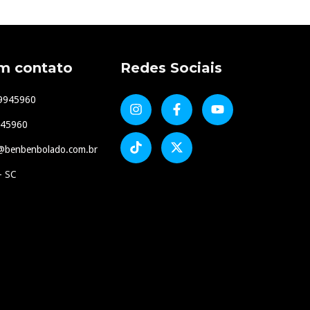
m contato
Redes Sociais
9945960
945960
@benbenbolado.com.br
 - SC