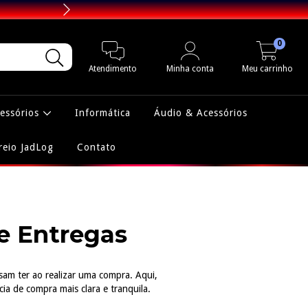
Utilize o Cupom d
0
Atendimento
Minha conta
Meu carrinho
essórios
Informática
Áudio & Acessórios
reio JadLog
Contato
e Entregas
sam ter ao realizar uma compra. Aqui,
a de compra mais clara e tranquila.