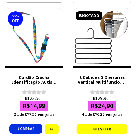
ESGOTADO
33
%
OFF
Cordão Crachá
2 Cabides 5 Divisórias
Identificação Autista
Vertical Multifuncional
Autismo Quebra
Calças/ Saias
Cabeça
R$22,50
R$29,90
R$14,99
R$24,90
2
x de
R$7,50
sem juros
4
x de
R$6,23
sem juros
ESPIAR