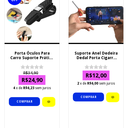
OFF
Porta Óculos Para
Suporte Anel Dedeira
Carro Suporte Prático
Dedal Porta Cigarro
Quebra Sol Veicular
Fumar em Silicone
R$34,90
R$12,00
R$24,90
2
x de
R$6,00
sem juros
4
x de
R$6,23
sem juros
COMPRAR