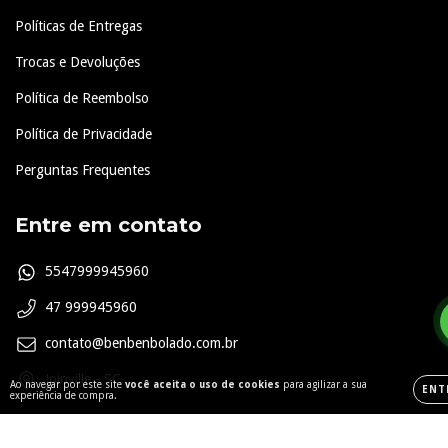
Políticas de Entregas
Trocas e Devoluções
Política de Reembolso
Política de Privacidade
Perguntas Frequentes
Entre em contato
5547999945960
47 999945960
contato@benbenbolado.com.br
Joinville - SC
Ao navegar por este site
você aceita o uso de cookies
para agilizar a sua
ENT
experiência de compra.
Redes Sociais