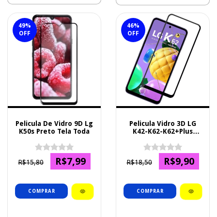
49
%
46
%
OFF
OFF
Pelicula De Vidro 9D Lg
Pelicula Vidro 3D LG
K50s Preto Tela Toda
K42-K62-K62+Plus
Premium
R$7,99
R$9,90
R$15,80
R$18,50