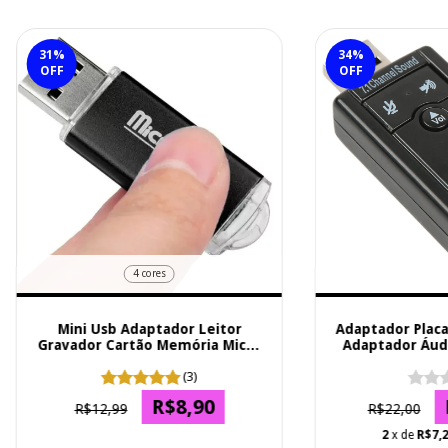
31
%
34
%
OFF
OFF
4 cores
Mini Usb Adaptador Leitor
Adaptador Placa
Gravador Cartão Memória Micro
Adaptador Áud
Sd
(3)
R$8,90
R$12,99
R$22,00
2
x de
R$7,