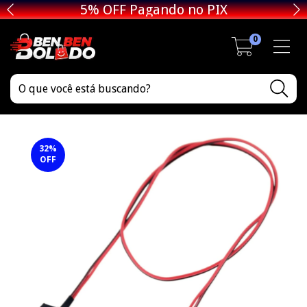
5% OFF Pagando no PIX
0
32
%
OFF