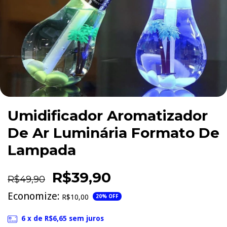
Umidificador Aromatizador
De Ar Luminária Formato De
Lampada
R$39,90
R$49,90
Economize:
R$10,00
20
% OFF
6
x de
R$6,65
sem juros