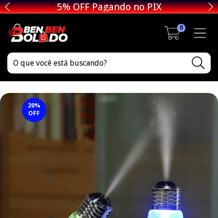
5% OFF Pagando no PIX
0
20
%
OFF