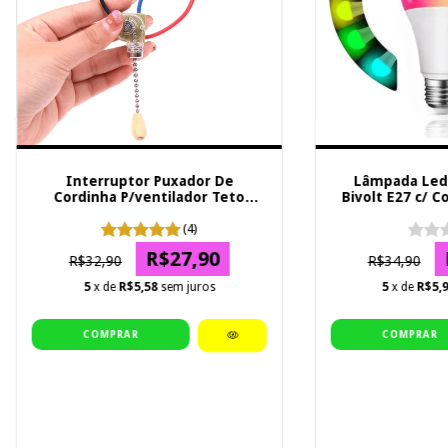
Interruptor Puxador De
Lâmpada Led 
Cordinha P/ventilador Teto
Bivolt E27 c/ 
Lâmpada
(4)
R$27,90
R$32,90
R$34,90
5
x de
R$5,58
sem juros
5
x de
R$5,