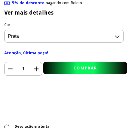
5% de desconto
pagando com Boleto
Ver mais detalhes
Cor
Atenção, última peça!
Entregas para o CEP:
Meios de envio
ALTERAR CEP
CALCULAR
Faça login
e use seus dados de entrega
Não sei meu CEP
Devolução gratuita